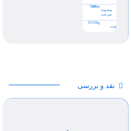
7000
r/min
محدوده
سرعت
0/135
kg
وزن
نقد و بررسی