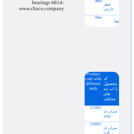
90
mm
قطر
خارجی
10
mm
پهنا
Product
کد
code with
محصول
different
seals
با اب بند
های
مختلف
12100
N
میزان بار
اولیه
11900
N
میزان بار
ثابت