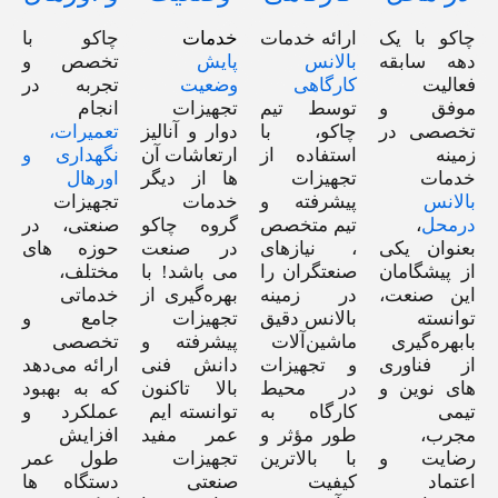
چاکو با یک
ارائه خدمات
خدمات
چاکو با
دهه سابقه‌
بالانس
پایش
تخصص و
فعالیت
کارگاهی
وضعیت
تجربه در
موفق و
توسط تیم
تجهیزات
انجام
تخصصی در
چاکو، با
دوار و آنالیز
تعمیرات،
زمینه
استفاده از
ارتعاشات آن
نگهداری و
خدمات
تجهیزات
ها از دیگر
اورهال
بالانس
پیشرفته و
خدمات
تجهیزات
درمحل
،
تیم متخصص
گروه چاکو
صنعتی، در
بعنوان یکی
، نیازهای
در صنعت
حوزه های
از پیشگامان
صنعتگران را
می باشد! با
مختلف،
این صنعت،
در زمینه
بهره‌گیری از
خدماتی
توانسته
بالانس دقیق
تجهیزات
جامع و
بابهره‌گیری
ماشین‌آلات
پیشرفته و
تخصصی
از فناوری
و تجهیزات
دانش فنی
ارائه می‌دهد
های نوین و
در محیط
بالا تاکنون
که به بهبود
تیمی
کارگاه به
توانسته ایم
عملکرد و
مجرب،
طور مؤثر و
عمر مفید
افزایش
رضایت و
با بالاترین
تجهیزات
طول عمر
اعتماد
کیفیت
صنعتی
دستگاه ها