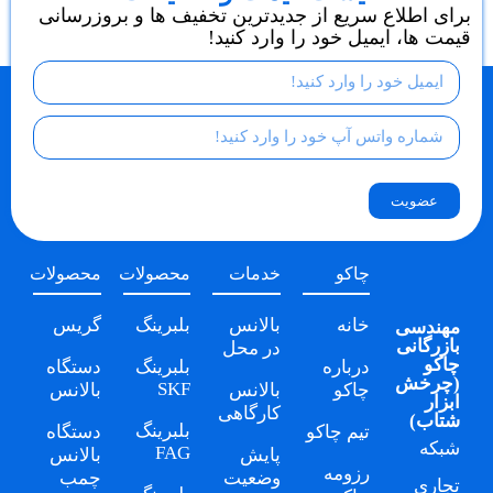
برای اطلاع سریع از جدیدترین تخفیف ها و بروزرسانی
قیمت ها، ایمیل خود را وارد کنید!
عضویت
چاکو
خدمات
محصولات
محصولات
خانه
بالانس
بلبرینگ
گریس
مهندسی
بازرگانی
در محل
چاکو
درباره
بلبرینگ
دستگاه
(
چرخش
SKF
چاکو
بالانس
بالانس
ابزار
کارگاهی
شتاب
)
بلبرینگ
تیم چاکو
دستگاه
شبکه
FAG
پایش
بالانس
رزومه
وضعیت
چمب
تجاری