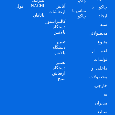
بلبرینگ
چاکو
NACHI
آنالیز
فولی
چاکو
با
تماس با
ارتعاشات
یاتاقان
ایجاد
چاکو
کالیبراسیون
سبد
دستگاه
بالانس
محصولاتی
متنوع
تعمیر
دستگاه
اعم از
بالانس
تولیدات
تعمیر
دستگاه
داخلی و
ارتعاش
محصولات
سنج
خارجی،
به
مدیران
صنایع