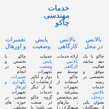
خدمات
مهندسی
چاکو
بالانس
بالانس
پایش
تعمیرات
در محل
کارگاهی
وضعیت
و اورهال
چاکو با یک
ارائه خدمات
خدمات
چاکو با
دهه سابقه‌
بالانس
پایش
تخصص و
فعالیت
کارگاهی
وضعیت
تجربه در
موفق و
توسط تیم
تجهیزات
انجام
تخصصی در
چاکو، با
دوار و آنالیز
تعمیرات،
زمینه
استفاده از
ارتعاشات آن
نگهداری و
خدمات
تجهیزات
ها از دیگر
اورهال
بالانس
پیشرفته و
خدمات
تجهیزات
درمحل
،
تیم متخصص
گروه چاکو
صنعتی، در
بعنوان یکی
، نیازهای
در صنعت
حوزه های
از پیشگامان
صنعتگران را
می باشد! با
مختلف،