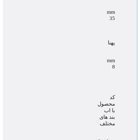
mm
35
پهنا
mm
8
کد
محصول
با اب
بند های
مختلف