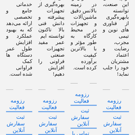
این صنعت،
در زمینه
بهره‌گیری از
خدماتی
توانسته
بالانس دقیق
تجهیزات
جامع و
بابهره‌گیری
ماشین‌آلات
پیشرفته و
تخصصی
از فناوری
و تجهیزات
دانش فنی
ارائه می‌دهد
های نوین و
در محیط
بالا تاکنون
که به بهبود
تیمی
کارگاه به
توانسته ایم
عملکرد و
مجرب،
طور مؤثر و
عمر مفید
افزایش
رضایت و
با بالاترین
تجهیزات
طول عمر
اعتماد
کیفیت
صنعتی
دستگاه ها
مشتریان
برآورده
فراونی را
کمک
خود را جلب
کرده است.
افزایش
فراوانی
نماید!
دهیم!
شده است.
رزومه
رزومه
رزومه
رزومه
فعالیت
فعالیت
فعالیت
فعالیت
ثبت
ثبت
ثبت
ثبت
سفارش
سفارش
سفارش
سفارش
آنلاین
آنلاین
آنلاین
آنلاین
تماس با