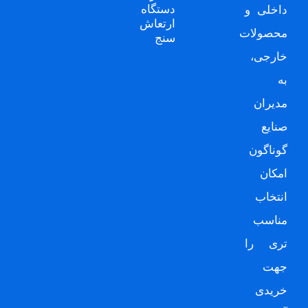
دستگاه
داخلی و
ارتعاش
محصولات
سنج
خارجی،
به
مدیران
صنایع
گوناگون
امکان
انتخاب
مناسب
تری را
جهت
خریدی