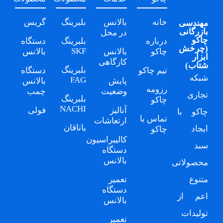
خانه
بالانس
بلبرینگ
گریس
مهندسی
بازرگانی
در محل
چاکو
درباره
بلبرینگ
دستگاه
(
چرخش
SKF
چاکو
بالانس
بالانس
ابزار
کارگاهی
شتاب
)
بلبرینگ
تیم چاکو
دستگاه
شبکه
FAG
پایش
بالانس
رزومه
وضعیت
چمب
تجاری
بلبرینگ
چاکو
NACHI
آنالیز
فولی
چاکو
با
تماس با
ارتعاشات
یاتاقان
ایجاد
چاکو
کالیبراسیون
سبد
دستگاه
بالانس
محصولاتی
متنوع
تعمیر
دستگاه
اعم از
بالانس
تولیدات
تعمیر