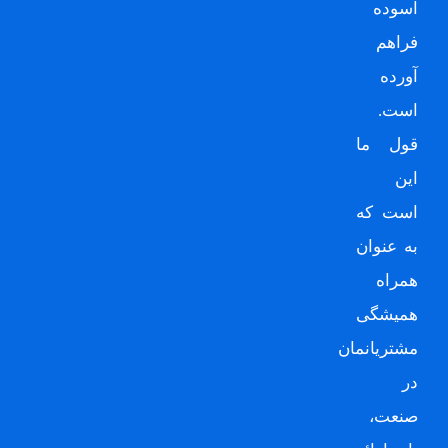
آسوده
فراهم
آورده
است.
قول ما
این
است که
به عنوان
همراه
همیشگی
مشتریانمان
در
صنعت،