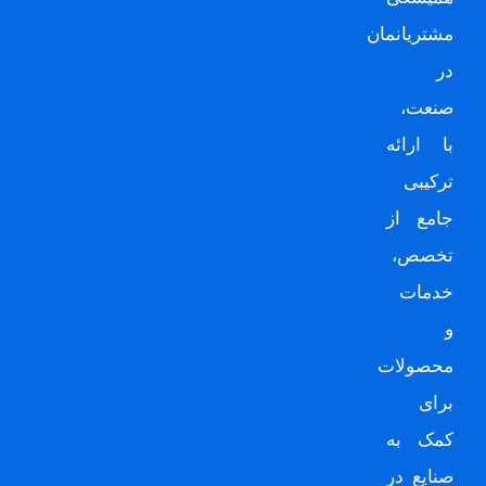
مشتریانمان
در
صنعت،
با ارائه
ترکیبی
جامع از
تخصص،
خدمات
و
محصولات
برای
کمک به
صنایع در