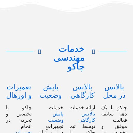
خدمات
مهندسی
چاکو
بالانس
بالانس
پایش
تعمیرات
در محل
کارگاهی
وضعیت
و اورهال
چاکو با یک
ارائه خدمات
خدمات
چاکو با
دهه سابقه‌
بالانس
پایش
تخصص و
فعالیت
کارگاهی
وضعیت
تجربه در
موفق و
توسط تیم
تجهیزات
انجام
تخصصی در
چاکو، با
دوار و آنالیز
تعمیرات،