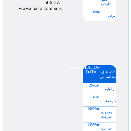
خارجی
6
mm
عرض
CALCULATION
داده های
DATA
محاسباتی
2090
kN
بار اولیه
740
kN
بار ثابت
49000
r/min
محدوده
سرعت
43500
r/min
سرعت