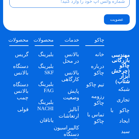
عضویت
چاکو
خدمات
محصولات
محصولات
خانه
بالانس
بلبرینگ
گریس
مهندسی
بازرگانی
در محل
چاکو
درباره
بلبرینگ
دستگاه
(
چرخش
SKF
چاکو
بالانس
بالانس
ابزار
کارگاهی
شتاب
)
بلبرینگ
تیم چاکو
دستگاه
شبکه
FAG
پایش
بالانس
رزومه
وضعیت
چمب
تجاری
بلبرینگ
چاکو
NACHI
آنالیز
فولی
چاکو
با
تماس با
ارتعاشات
یاتاقان
ایجاد
چاکو
کالیبراسیون
سبد
دستگاه