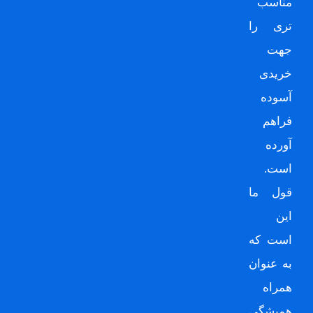
مناسب
تری را
جهت
خریدی
آسوده
فراهم
آورده
است.
قول ما
این
است که
به عنوان
همراه
همیشگی