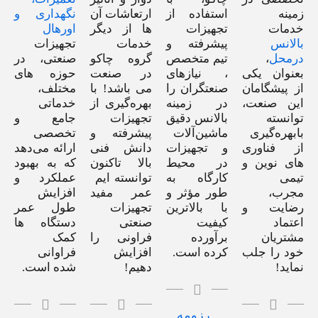
زمینه
استفاده از
ارتعاشات آن
نگهداری و
خدمات
تجهیزات
ها از دیگر
اورهال
بالانس
پیشرفته و
خدمات
تجهیزات
درمحل
،
تیم متخصص
گروه چاکو
صنعتی، در
بعنوان یکی
، نیازهای
در صنعت
حوزه های
از پیشگامان
صنعتگران را
می باشد! با
مختلف،
این صنعت،
در زمینه
بهره‌گیری از
خدماتی
توانسته
بالانس دقیق
تجهیزات
جامع و
بابهره‌گیری
ماشین‌آلات
پیشرفته و
تخصصی
از فناوری
و تجهیزات
دانش فنی
ارائه می‌دهد
های نوین و
در محیط
بالا تاکنون
که به بهبود
تیمی
کارگاه به
توانسته ایم
عملکرد و
مجرب،
طور مؤثر و
عمر مفید
افزایش
رضایت و
با بالاترین
تجهیزات
طول عمر
اعتماد
کیفیت
صنعتی
دستگاه ها
مشتریان
برآورده
فراونی را
کمک
خود را جلب
کرده است.
افزایش
فراوانی
نماید!
دهیم!
شده است.
رزومه