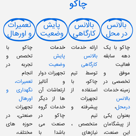
چاکو
بالانس
بالانس
پایش
تعمیرات
در محل
کارگاهی
وضعیت
و اورهال
چاکو با یک
ارائه خدمات
خدمات
چاکو با
دهه سابقه‌
بالانس
پایش
تخصص و
فعالیت
کارگاهی
وضعیت
تجربه در
موفق و
توسط تیم
تجهیزات دوار
انجام
تخصصی در
چاکو، با
و آنالیز
تعمیرات،
زمینه خدمات
استفاده از
ارتعاشات آن
نگهداری و
بالانس
تجهیزات
ها از دیگر
اورهال
درمحل
،
پیشرفته و
خدمات گروه
تجهیزات
بعنوان یکی
تیم
چاکو در
صنعتی، در
از پیشگامان
متخصص ،
صنعت می
حوزه های
این صنعت،
نیازهای
باشد! با
مختلف،