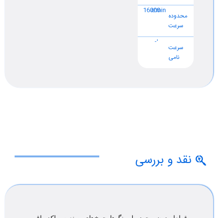
16000
r/min
محدوده
سرعت
'-
سرعت
نامی
نقد و بررسی