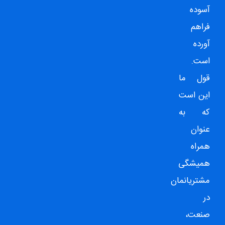
آسوده
فراهم
آورده
است.
قول ما
این است
که به
عنوان
همراه
همیشگی
مشتریانمان
در
صنعت،