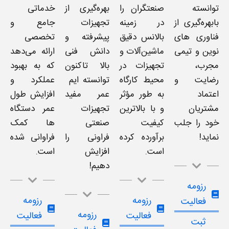
توانسته
صنعتگران را
بهره‌گیری از
خدماتی
بابهره‌گیری از
در زمینه
تجهیزات
جامع و
فناوری های
بالانس دقیق
پیشرفته و
تخصصی
نوین و تیمی
ماشین‌آلات و
دانش فنی
ارائه می‌دهد
مجرب،
تجهیزات در
بالا تاکنون
که به بهبود
رضایت و
محیط کارگاه
توانسته ایم
عملکرد و
اعتماد
به طور مؤثر
عمر مفید
افزایش طول
مشتریان
و با بالاترین
تجهیزات
عمر دستگاه
خود را جلب
کیفیت
صنعتی
ها کمک
نماید!
برآورده کرده
فراونی را
فراوانی شده
است.
افزایش
است.
دهیم!
رزومه
رزومه
رزومه
فعالیت
رزومه
فعالیت
فعالیت
ثبت