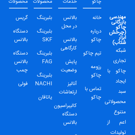
چاکو
خدمات
محصولات
محصولات
مهندسی
خانه
بالانس
بلبرینگ
گریس
بازرگانی
در محل
چاکو
درباره
بلبرینگ
دستگاه
(
چرخش
ابزار
چاکو
بالانس
SKF
بالانس
شتاب
)
کارگاهی
شبکه
تیم چاکو
بلبرینگ
دستگاه
تجاری
پایش
FAG
بالانس
رزومه
وضعیت
چمب
چاکو
با
چاکو
بلبرینگ
ایجاد
آنالیز
NACHI
فولی
تماس با
سبد
ارتعاشات
چاکو
یاتاقان
محصولاتی
کالیبراسیون
متنوع
دستگاه
اعم از
بالانس
تولیدات