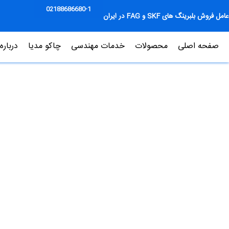
02188686680-1
عامل فروش بلبرینگ های SKF و FAG در ایران
صفحه اصلی
محصولات
خدمات مهندسی
چاکو مدیا
درباره