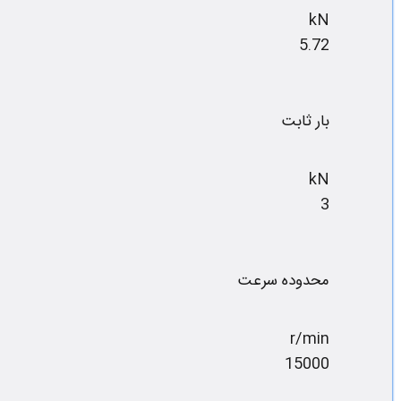
kN
5.72
بار ثابت
kN
3
محدوده سرعت
r/min
15000