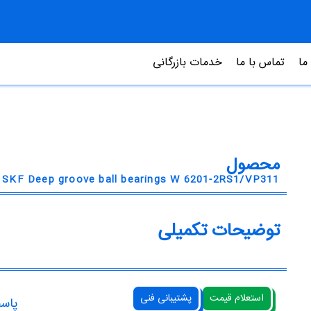
 ما
تماس با ما
خدمات بازرگانی
محصول
SKF Deep groove ball bearings W 6201-2RS1/VP311
توضیحات تکمیلی
استعلام قیمت
پشتیبانی فنی
پاس