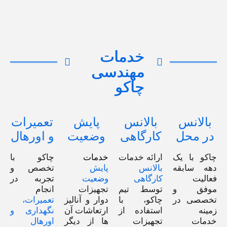
خدمات
مهندسی
چاکو
بالانس
بالانس
پایش
تعمیرات
در محل
کارگاهی
وضعیت
و اورهال
چاکو با یک
ارائه خدمات
خدمات
چاکو با
دهه سابقه‌
بالانس
پایش
تخصص و
فعالیت
کارگاهی
وضعیت
تجربه در
موفق و
توسط تیم
تجهیزات
انجام
تخصصی در
چاکو، با
دوار و آنالیز
تعمیرات،
زمینه
استفاده از
ارتعاشات آن
نگهداری و
خدمات
تجهیزات
ها از دیگر
اورهال