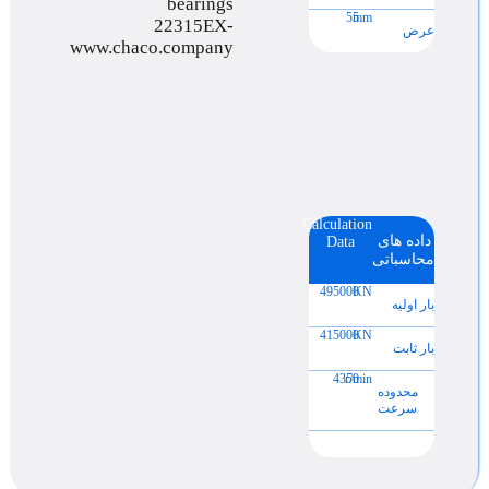
55
mm
عرض
Calculation
داده های
Data
محاسباتی
495000
KN
بار اولیه
415000
KN
بار ثابت
4350
r/min
محدوده
سرعت