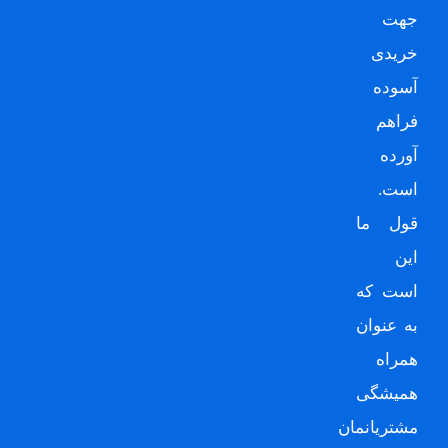
جهت
خریدی
آسوده
فراهم
آورده
است.
قول ما
این
است که
به عنوان
همراه
همیشگی
مشتریانمان