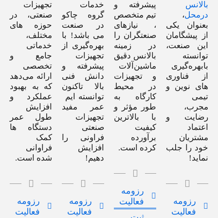
بالانس
پیشرفته و
خدمات
تجهیزات
درمحل
،
تیم متخصص
گروه چاکو
صنعتی، در
بعنوان یکی
، نیازهای
در صنعت
حوزه های
از پیشگامان
صنعتگران را
می باشد! با
مختلف،
این صنعت،
در زمینه
بهره‌گیری از
خدماتی
توانسته
بالانس دقیق
تجهیزات
جامع و
بابهره‌گیری
ماشین‌آلات
پیشرفته و
تخصصی
از فناوری
و تجهیزات
دانش فنی
ارائه می‌دهد
های نوین و
در محیط
بالا تاکنون
که به بهبود
تیمی
کارگاه به
توانسته ایم
عملکرد و
مجرب،
طور مؤثر و
عمر مفید
افزایش
رضایت و
با بالاترین
تجهیزات
طول عمر
اعتماد
کیفیت
صنعتی
دستگاه ها
مشتریان
برآورده
فراونی را
کمک
خود را جلب
کرده است.
افزایش
فراوانی
نماید!
دهیم!
شده است.
رزومه
رزومه
رزومه
رزومه
فعالیت
فعالیت
فعالیت
فعالیت
ثبت