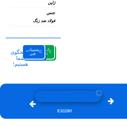
ژاپن
جنس
فولاد ضد زنگ
استعلام
پشتیبانی
پاسخگوی
قیمت
فنی
شما
هستیم!
E32228J