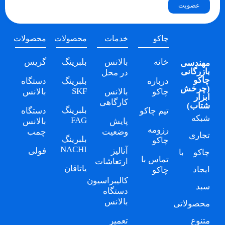
عضویت
چاکو
خدمات
محصولات
محصولات
خانه
بالانس
بلبرینگ
گریس
مهندسی
بازرگانی
در محل
چاکو
درباره
بلبرینگ
دستگاه
(
چرخش
SKF
چاکو
بالانس
بالانس
ابزار
کارگاهی
شتاب
)
بلبرینگ
تیم چاکو
دستگاه
شبکه
FAG
پایش
بالانس
رزومه
وضعیت
چمب
تجاری
بلبرینگ
چاکو
NACHI
آنالیز
فولی
چاکو
با
تماس با
ارتعاشات
یاتاقان
ایجاد
چاکو
کالیبراسیون
سبد
دستگاه
بالانس
محصولاتی
متنوع
تعمیر